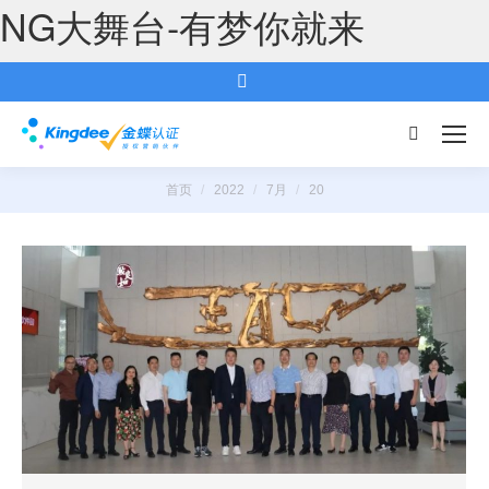
NG大舞台-有梦你就来
搜
索：
首页
2022
7月
20
您的位置：