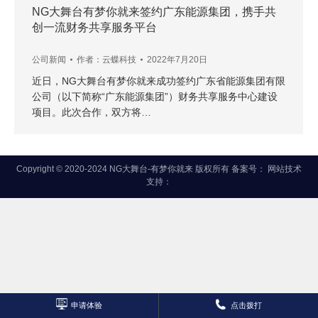
NG大舞台有梦你就来签约广东能源集团，携手共
创一流财务共享服务平台
公司新闻
作者：
云蝶科技
2022年7月20日
近日，NG大舞台有梦你就来成功签约广东省能源集团有限
公司（以下简称“广东能源集团”）财务共享服务中心建设
项目。此次合作，双方将…
Copyright © 2020-2024 NG大舞台-有梦你就来 版权所有 备案号： 网站技术
支持：
申请体验
点击拨打