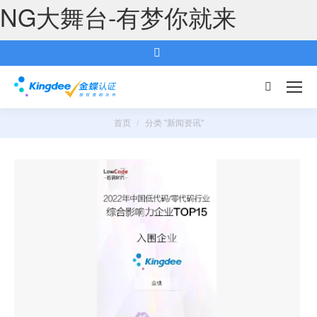
NG大舞台-有梦你就来
搜
索：
首页
分类 "新闻资讯"
您的位置：