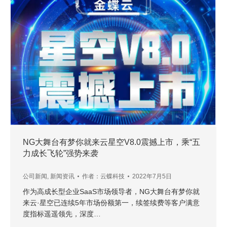
NG大舞台有梦你就来云星空V8.0震撼上市，乘“五
力成长飞轮”强势来袭
公司新闻
,
新闻资讯
作者：
云蝶科技
2022年7月5日
作为高成长型企业SaaS市场领导者，NG大舞台有梦你就
来云·星空已连续5年市场份额第一，续签续费等客户满意
度指标遥遥领先，深度…