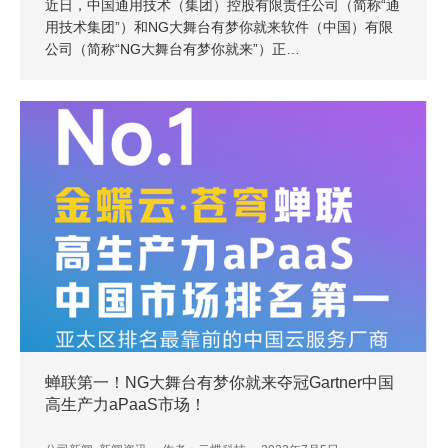
近日，中国通用技术（集团）控股有限责任公司（简称“通
用技术集团”）和NG大舞台有梦你就来软件（中国）有限
公司（简称“NG大舞台有梦你就来”）正…
蝉联第一！NG大舞台有梦你就来夺冠Gartner中国
高生产力aPaaS市场！