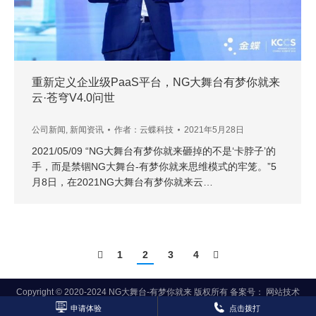
重新定义企业级PaaS平台，NG大舞台有梦你就来
云·苍穹V4.0问世
公司新闻
,
新闻资讯
作者：
云蝶科技
2021年5月28日
2021/05/09 “NG大舞台有梦你就来砸掉的不是‘卡脖子’的
手，而是禁锢NG大舞台-有梦你就来思维模式的牢笼。”5
月8日，在2021NG大舞台有梦你就来云…
1
2
3
4
Copyright © 2020-2024 NG大舞台-有梦你就来 版权所有 备案号： 网站技术
支持：
申请体验
点击拨打