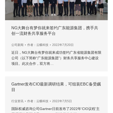
NG大舞台有梦你就来签约广东能源集团，携手共
创一流财务共享服务平台
公司新闻
作者：
云蝶科技
2022年7月20日
近日，NG大舞台有梦你就来成功签约广东省能源集团有限
公司（以下简称“广东能源集团”）财务共享服务中心建设
项目。此次合作，双方将…
Gartner发布CIO最新调研结果，可组装EBC备受瞩
目
行业资讯
作者：
云蝶科技
2022年7月5日
国际权威咨询公司Gartner日前发布了2022年‘CIO议程’主