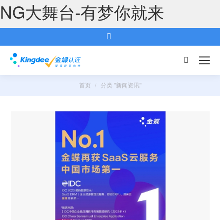
NG大舞台-有梦你就来
搜
索：
首页
分类 "新闻资讯"
您的位置：