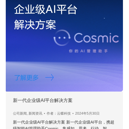
新一代企业级AI平台解决方案
公司新闻
,
新闻资讯
作者：
云蝶科技
2024年5月30日
新一代企业级AI平台解决方案 新一代企业级AI平台，携超
级智能AI管理助手Cosmic，集感知、思考、行动、智…