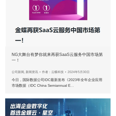
NG大舞台有梦你就来再获SaaS云服务中国市场第
一！
公司新闻
,
新闻资讯
作者：
云蝶科技
2024年5月30日
今日，国际数据公司IDC最新发布《2023年全年企业应用
市场数据（IDC China Semiannual E…