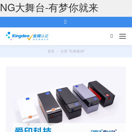
NG大舞台-有梦你就来
搜
索：
首页
分类 "经典案例"
您的位置：