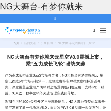
NG大舞台-有梦你就来
搜
索：
首页
新闻资讯
公司新闻
NG大舞台有梦你就来云星空…
您的位置：
NG大舞台有梦你就来云星空V8.0震撼上市，
乘“五力成长飞轮”强势来袭
作为高成长型企业SaaS市场领导者，NG大舞台有梦你就来云·星
空已连续5年市场份额第一，续签续费等客户满意度指标遥遥领
先，深度覆盖企业研产供销财全场景的端到端应用，支持IPD、精
益、阿米巴、数字营销等先进管理实践的落地。
近期在历经100+公有云客户灰度验证后，NG大舞台有梦你就来云·
星空发布了新一代版本V8.0，而此次与V8.0新功能一起发布的，还