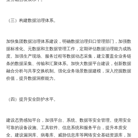
（三）构建数据治理体系。
加快集团数据治理体系建设，明确数据治理归口管理部门，加强数
据标准化、元数据和主数据管理工作，定期评估数据治理能力成熟
度。加强生产现场、服务过程等数据动态采集，建立覆盖全业务链
条的数据采集、传输和汇聚体系。加快大数据平台建设，创新数据
融合分析与共享交换机制。强化业务场景数据建模，深入挖掘数据
价值，提升数据洞察能力。
（四）提升安全防护水平。
建设态势感知平台，加强平台、系统、数据等安全管理。使用安全
可靠的设备设施、工具软件、信息系统和服务平台，提升本质安
全。建设漏洞库、病毒库、威胁信息库等网络安全基础资源库，加