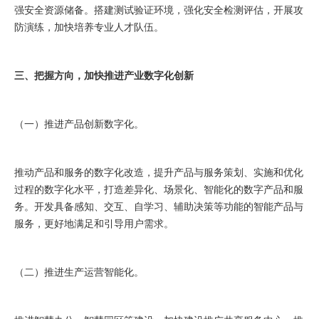
强安全资源储备。搭建测试验证环境，强化安全检测评估，开展攻
防演练，加快培养专业人才队伍。
三、把握方向，加快推进产业数字化创新
（一）推进产品创新数字化。
推动产品和服务的数字化改造，提升产品与服务策划、实施和优化
过程的数字化水平，打造差异化、场景化、智能化的数字产品和服
务。开发具备感知、交互、自学习、辅助决策等功能的智能产品与
服务，更好地满足和引导用户需求。
（二）推进生产运营智能化。