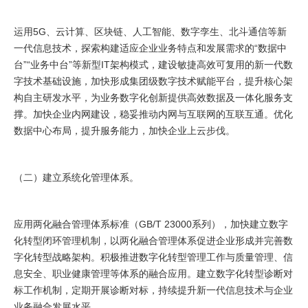
运用5G、云计算、区块链、人工智能、数字孪生、北斗通信等新
一代信息技术，探索构建适应企业业务特点和发展需求的“数据中
台”“业务中台”等新型IT架构模式，建设敏捷高效可复用的新一代数
字技术基础设施，加快形成集团级数字技术赋能平台，提升核心架
构自主研发水平，为业务数字化创新提供高效数据及一体化服务支
撑。加快企业内网建设，稳妥推动内网与互联网的互联互通。优化
数据中心布局，提升服务能力，加快企业上云步伐。
（二）建立系统化管理体系。
应用两化融合管理体系标准（GB/T 23000系列），加快建立数字
化转型闭环管理机制，以两化融合管理体系促进企业形成并完善数
字化转型战略架构。积极推进数字化转型管理工作与质量管理、信
息安全、职业健康管理等体系的融合应用。建立数字化转型诊断对
标工作机制，定期开展诊断对标，持续提升新一代信息技术与企业
业务融合发展水平。