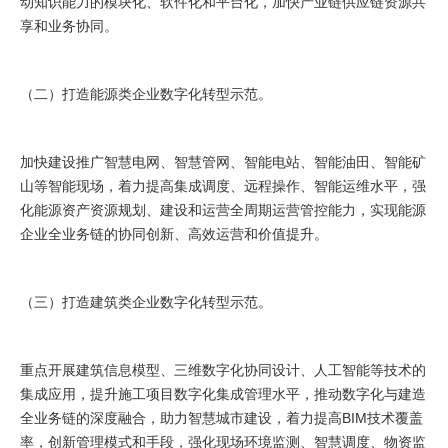
动知识能力的模块化、软件化和平台化，加快产业链供应链资源共
享和业务协同。
（二）打造能源类企业数字化转型示范。
加快建设推广智慧电网、智慧管网、智能电站、智能油田、智能矿
山等智能现场，着力提高集成调度、远程操作、智能运维水平，强
化能源资产资源规划、建设和运营全周期运营管控能力，实现能源
企业全业务链的协同创新、高效运营和价值提升。
（三）打造建筑类企业数字化转型示范。
重点开展建筑信息模型、三维数字化协同设计、人工智能等技术的
集成应用，提升施工项目数字化集成管理水平，推动数字化与建造
全业务链的深度融合，助力智慧城市建设，着力提高BIM技术覆盖
率，创新管理模式和手段，强化现场环境监测、智慧调度、物资监