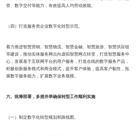
管、数字交付等能力，有效提高人均劳动效能。
（四）打造服务类企业数字化转型示范。
着力推进智慧营销、智慧物流、智慧金融、智慧旅游、智慧供应链
等建设，推动实体服务网点向虚拟智慧网点转变，打造智慧服务中
心，发展基于互联网平台的用户服务，打造在线的数字服务产品，
积极创新服务模式和商业模式，提升客户体验，提高客户黏性，拓
展数字服务能力，扩展数字业务规模。
六、统筹部署，多措并举确保转型工作顺利实施
（一）制定数字化转型规划和路线图。