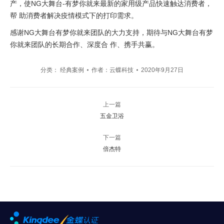
产，使NG大舞台-有梦你就来最新的家用级产品快速触达消费者，
帮 助消费者解决疫情模式下的打印需求。
感谢NG大舞台有梦你就来团队的大力支持，期待与NG大舞台有梦
你就来团队的长期合作、深度合 作、携手共赢。
分类：
经典案例
作者：
云蝶科技
2020年9月27日
文
上一篇
章
上
五金卫浴
一
导
篇
下一篇
文
下
倍杰特
章：
一
航
篇
文
章：